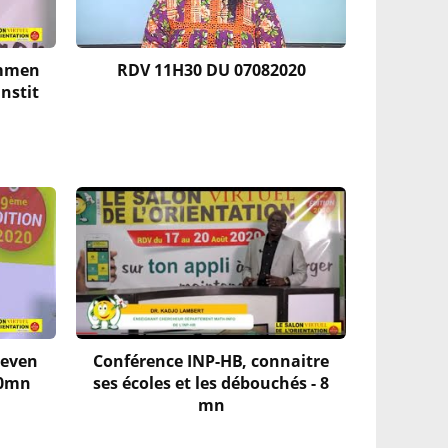
ommen
RDV 11H30 DU 07082020
instit
deven
Conférence INP-HB, connaitre
10mn
ses écoles et les débouchés - 8
mn