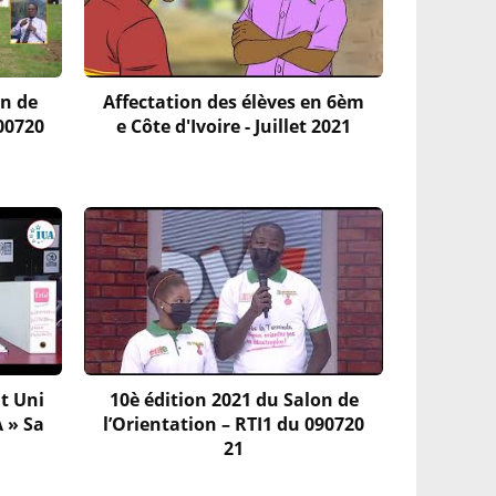
on de
Affectation des élèves en 6èm
300720
e Côte d'Ivoire - Juillet 2021
t Uni
10è édition 2021 du Salon de
A » Sa
l’Orientation – RTI1 du 090720
21