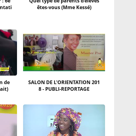
 : 6è
Quel type de parents d’élèves
entati
êtes-vous (Mme Kessé)
n de
SALON DE L'ORIENTATION 201
ait)
8 - PUBLI-REPORTAGE