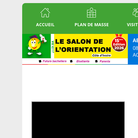
ACCUEIL
PLAN DE MASSE
VISI
A
08
A