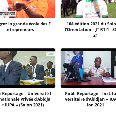
grez la grande école des E
10è édition 2021 du Sal
ntrepreneurs
l’Orientation – JT RTI1 - 
21
i-Reportage – Université I
Publi-Reportage – Institu
nationale Privée d’Abidja
versitaire d’Abidjan « IU
 « IUPA » (Salon 2021)
lon 2021